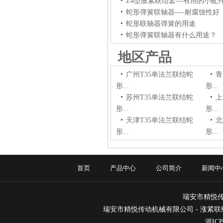
Z4型胀紧联结套---有用的小配
蛇形弹簧联轴器----耐腐蚀性好
蛇形联轴器弹簧的用途
蛇形弹簧联轴器有什么用途？
地区产品
广州T35单法兰联结蛇
青
形...
形...
苏州T35单法兰联结蛇
上
形...
形...
天津T35单法兰联结蛇
北
形...
形...
首页
产品中心
公司简介
新闻中
瑞安市精悦
瑞安市精悦传动机械有限公司 -
涨紧联
浙ICP