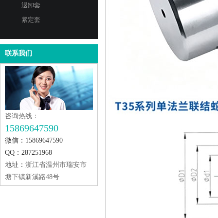
退卸套
紧定套
联系我们
咨询热线：
15869647590
微信：15869647590
QQ：287251968
地址：
浙江省温州市瑞安市
塘下镇新溪路48号