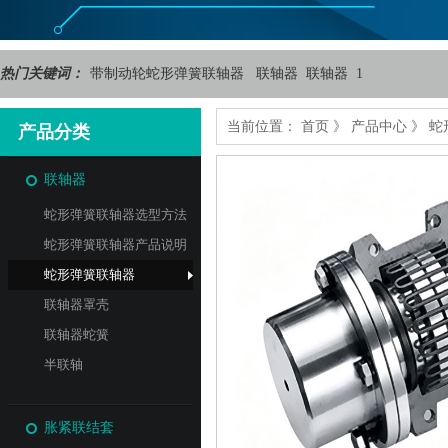
热门关键词：
带制动轮蛇形弹簧联轴器
联轴器
联轴器
1
当前位置：
首页
》
产品中心
》
蛇
产品分类
联轴器
蛇形弹簧联轴器选型方法
与安装
蛇形弹簧联轴器产品说明
蛇形弹簧联轴器
联轴器罩壳
联轴器蛇簧
半联轴
胀紧联结套